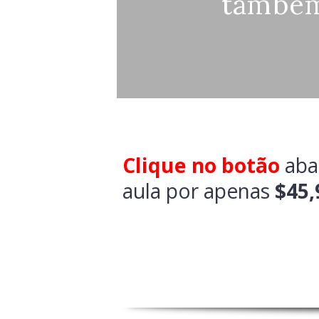
também
Clique no botão
abai
aula por apenas
$45,