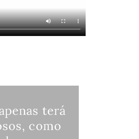
apenas terá
osos, como