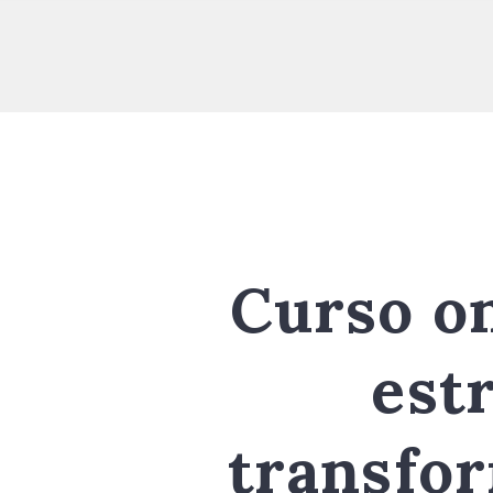
Curso on
est
transfor