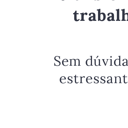
trabal
Sem dúvida
estressan