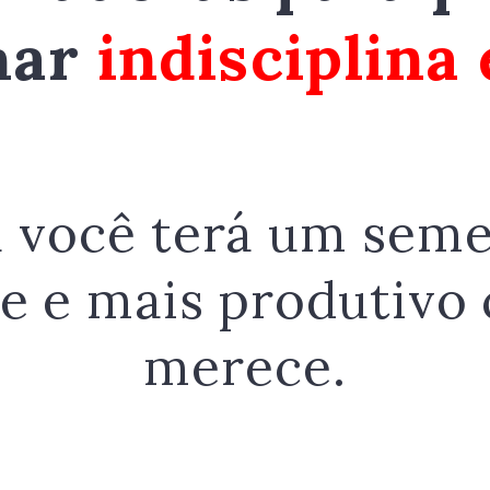
har
indisciplina
 você terá um sem
te e mais produtivo
merece.