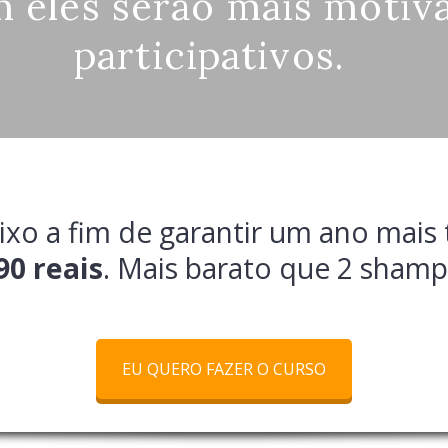
 eles serão mais motiv
participativos.
xo a fim de garantir um ano mais 
90 reais
. Mais barato que 2 shamp
EU QUERO FAZER O CURSO