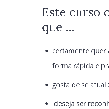
Este curso 
que …
certamente quer a
forma rápida e prá
gosta de se atuali
deseja ser reconh