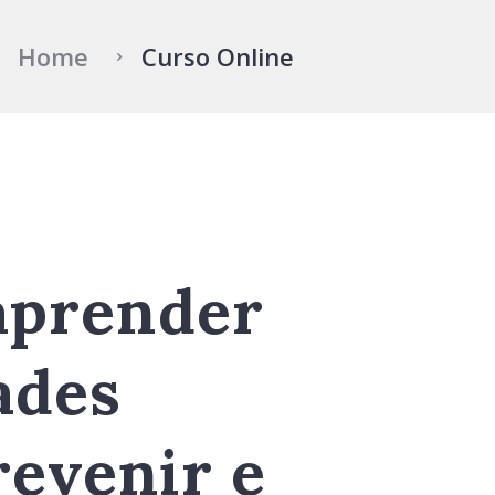
Home
Curso Online
 aprender
ades
revenir e