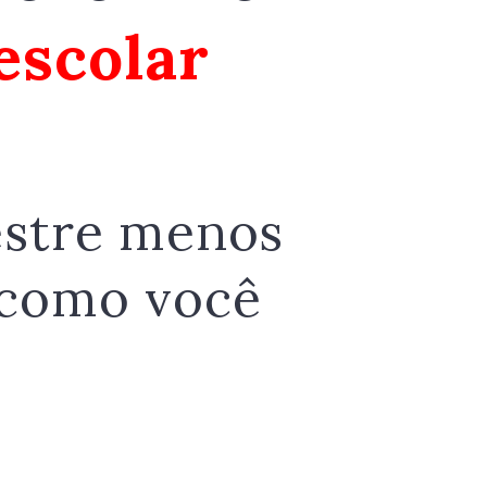
 escolar
estre menos
 como você