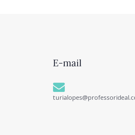
E-mail
turialopes@professorideal.