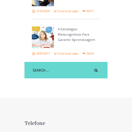
31/05/2020
by
Túria Costa Lopes
42017
4 Estratégias
Metacognitivas Para
Garantir Aprendizagem
09/03/2017
by
Túria Costa Lopes
33624
Telefone