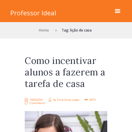
Professor Ideal
Home
Tag: lição de casa
Como incentivar
alunos a fazerem a
tarefa de casa
19/05/2021
by
Túria Costa Lopes
5073
2 comments