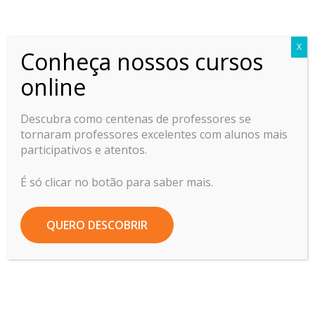
Professor Ideal
X
Conheça nossos cursos
Home
Dificuldade de aprendizagem
online
Descubra como centenas de professores se
tornaram professores excelentes com alunos mais
Ajude seus alunos
participativos e atentos.
a entenderem e
É só clicar no botão para saber mais.
aprenderem
melhor o conteúdo
QUERO DESCOBRIR
da sua aula.
09/09/2021
by
Túria Costa Lopes
3474
0 comments