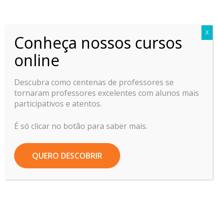
Professor Ideal
X
Conheça nossos cursos
Home
Aulas Online
online
Descubra como centenas de professores se
tornaram professores excelentes com alunos mais
Como dar uma boa
participativos e atentos.
aula simultânea:
É só clicar no botão para saber mais.
Lousa Digital e
Slides
QUERO DESCOBRIR
22/07/2021
by
Túria Costa Lopes
3744
0 comments