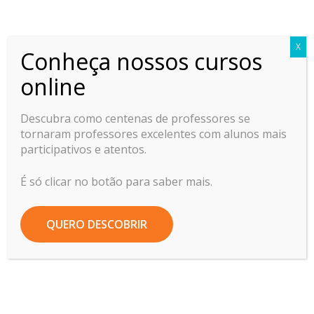
Professor Ideal
X
Conheça nossos cursos
Home
Atividade pedagógica
online
Dicas de como se despedir dos alunos no final...
Descubra como centenas de professores se
tornaram professores excelentes com alunos mais
participativos e atentos.
Dicas de como
se despedir dos
É só clicar no botão para saber mais.
alunos no final do
QUERO DESCOBRIR
ano letivo
14/12/2020
by
Túria Costa Lopes
4633
2 comments