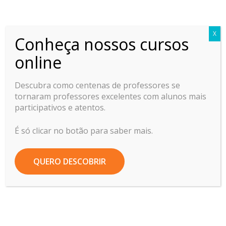
Professor Ideal
X
Conheça nossos cursos
Home
Tendências Pedagógicas
online
Novas tendências de ensino
Descubra como centenas de professores se
tornaram professores excelentes com alunos mais
participativos e atentos.
Novas
tendências de
É só clicar no botão para saber mais.
ensino
QUERO DESCOBRIR
17/11/2016
by
Túria Costa Lopes
2922
2 comments