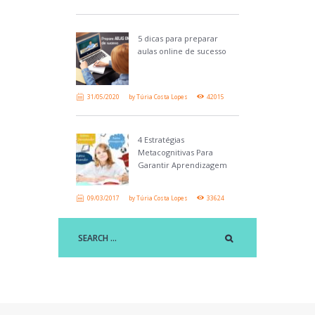
5 dicas para preparar
aulas online de sucesso
31/05/2020
by
Túria Costa Lopes
42015
4 Estratégias
Metacognitivas Para
Garantir Aprendizagem
09/03/2017
by
Túria Costa Lopes
33624