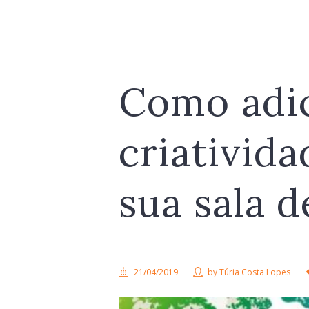
Como adi
criativida
sua sala d
21/04/2019
by
Túria Costa Lopes