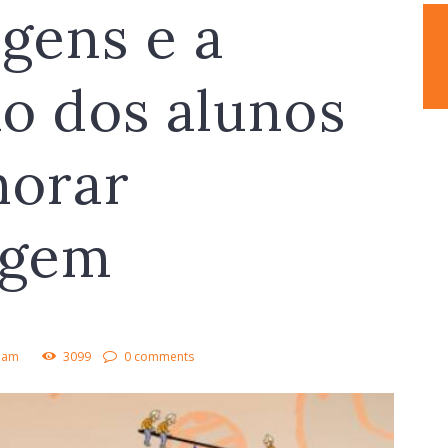
gens e a
o dos alunos
horar
agem
lham
3099
0 comments