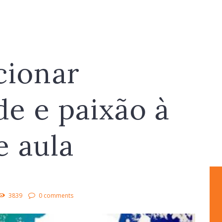
cionar
de e paixão à
e aula
3839
0 comments