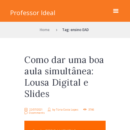
Professor Ideal
Home
Tag: ensino EAD
Como dar uma boa
aula simultânea:
Lousa Digital e
Slides
22/07/2021
by
Túria Costa Lopes
3746
0 comments