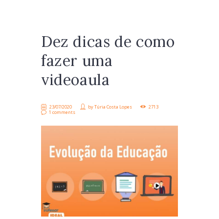
Dez dicas de como
fazer uma
videoaula
23/07/2020
by
Túria Costa Lopes
2713
1 comments