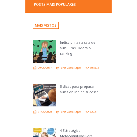
POSTS MAIS POPULARES
MAIS VISTOS
Indisciplina na sala de
aula: Brasil lidera o
ranking
09/06/2017
by
Túria Costa Lopes
101892
5 dicas para preparar
aulas online de sucesso
31/05/2020
by
Túria Costa Lopes
42021
4 Estratégias
Metacognitivas Para