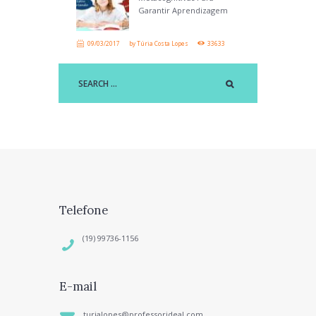
Garantir Aprendizagem
09/03/2017
by
Túria Costa Lopes
33633
Telefone
(19) 99736-1156
E-mail
turialopes@professorideal.com