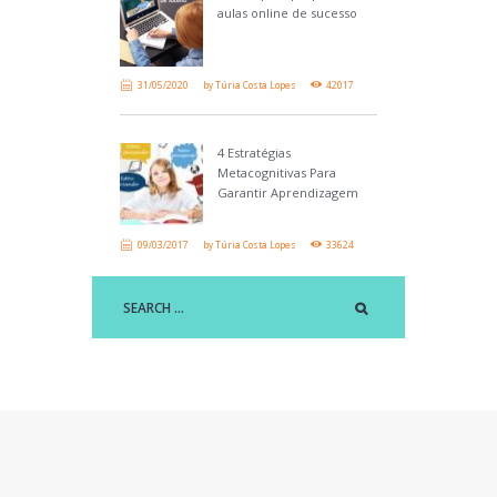
aulas online de sucesso
31/05/2020
by
Túria Costa Lopes
42017
4 Estratégias
Metacognitivas Para
Garantir Aprendizagem
09/03/2017
by
Túria Costa Lopes
33624