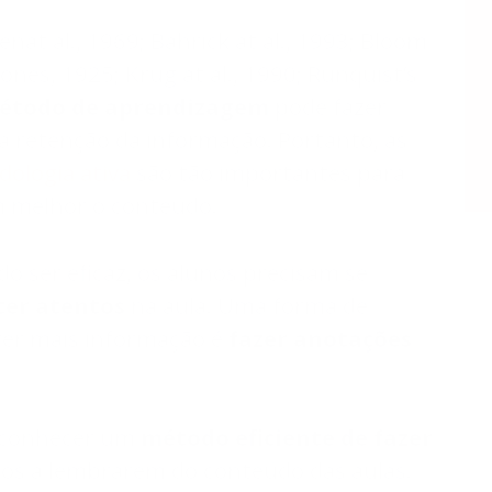
nat al., 1969; Bahrick at al., 1993; Bloom
Jones, 1925; Krug at al., 1990; Runquist’s
étodo de aprendizagem
pode fazer
na retenção da informação. Portanto, as
ologia ativa
são tão importantes para
m melhor o conteúdo.
do ser eficaz, os alunos precisam se
er atentos
na aula. Uma forma de
eter mais informação é
fazer anotações
conhecer um
método eficiente de fazer
nos a lembrarem do conteúdo das aulas.