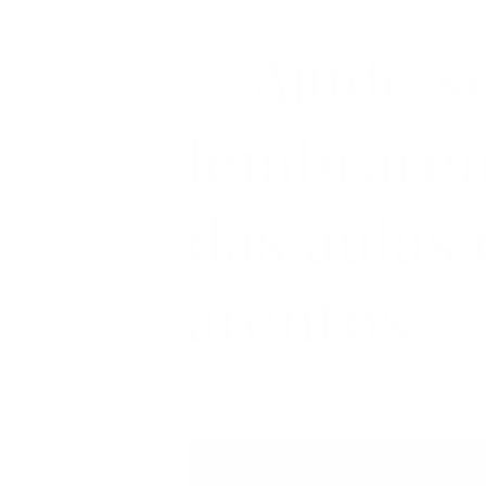
Ajude s
lembrare
das aulas 
atentos
30/10/2018
by
Túria Costa Lopes