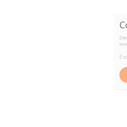
C
Des
HOME
PALESTRA
exc
É s
Home
Alunos atento
Ajude seus alunos a lemb