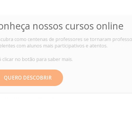
Professor Ideal
onheça nossos cursos online
cubra como centenas de professores se tornaram profess
 E TREINAMENTO
E-BOOKS
CURS
elentes com alunos mais participativos e atentos.
ó clicar no botão para saber mais.
QUERO DESCOBRIR
s e motivados
rarem do conteúdo das...