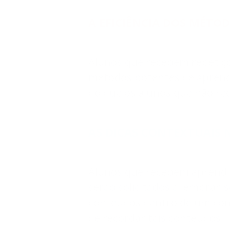
A EFICIÊNCIA DOS MÉTO
Alunos que recebem repetiçõ
métodos potentes de aprend
do que os alunos que não re
AS DICAS CONTEXTUAIS 
Alunos que recebem aprendiz
serão solicitados a lembrar-
conteúdos dentro de um cont
de recordar tais conteúdos.