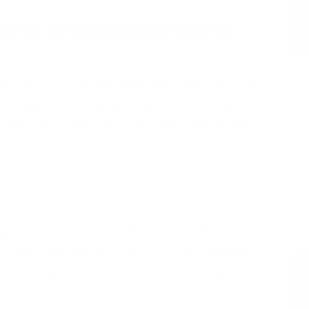
DOS DE APRENDIZAGEM USADOS
es, prática de recuperação, feedback e
izagem são mais propensos a lembrar
cebem tais suportes de aprendizagem.
NAS SITUAÇÕES DE APRENDIZAGEM
ado e prática nas situações em que
se das informações, ou seja, aprendam
exto significativo, serão mais capazes