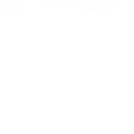
teúdo, tendemos a esquecer parte desse
squecer, depende de vários fatores.
unos
a
lembrarem do conteúd
o
das
nhecendo esses fatores:
E ESTÁ SENDO APRENDIDO
 (como histórias) tendem a ser mais fáceis
menos significativos (como sílabas sem
tos mais relevantes tendem a ser mais