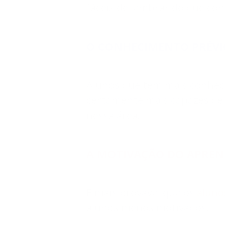
fáceis de lembrar do que con
O CONHECIMENTO PRÉVI
Alunos que têm mais conhec
certamente mais capazes de 
nessa área.
A MOTIVAÇÃO DO APREN
É mais provável que os
aluno
alunos menos motivados.