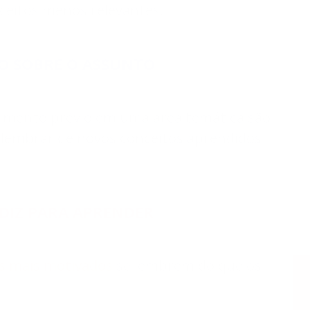
ceitos menos relevantes.
O SOBRE O ASSUNTO
imento prévio em uma área temática são
lembrar de novos conceitos aprendidos
DIZ PARA APRENDER
s mais motivados
se lembrem do que os