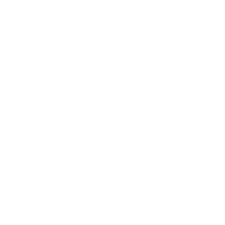
Conforme vários estudos (Alle
& Shuell, 1981; Gates, 1917; 
1983; Singh at al., 1994), o
m
uma diferença significativa 
atividades baseadas na
metod
ajudar os alunos aprendere
Além disso, para o aprendiza
envolver no processo e
mant
prestar atenção na aula e r
de forma eficiente
.
Então,
assista o vídeo
para 
anotações
e ajude seus alu