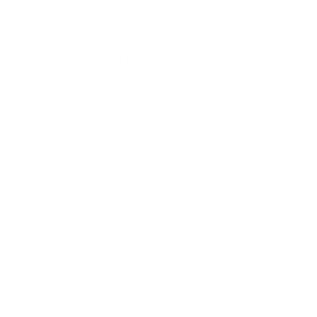
Indisciplina
Leitura e Escrita
Lembrar do
conteúdo
Metacognição
Metodologia Ativa
Saúde do
professor
Ser professor