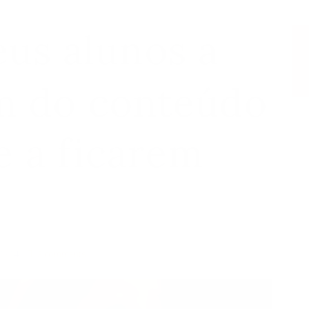
eus alunos a
m do conteúdo
e a ficarem
2794
2 comments