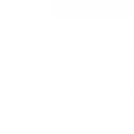
Após a exposição de um con
conteúdo. O quanto iremos e
Assim sendo,
ajude seus al
aulas e a ficarem atentos co
O TIPO DE MATERIAL QU
Materiais mais significativos
de lembrar do que materiais 
sentido). Além disso, concei