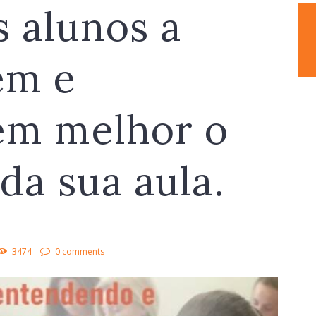
s alunos a
em e
em melhor o
da sua aula.
3474
0 comments