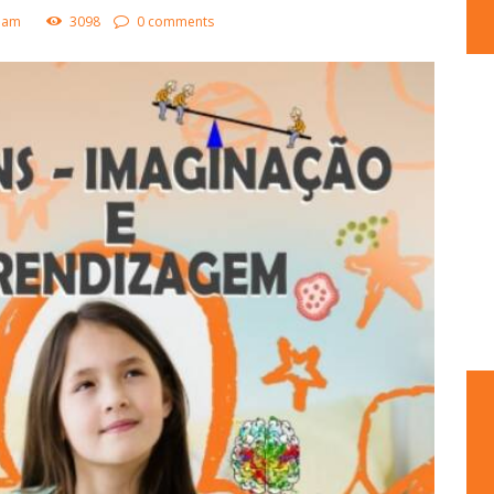
lham
3098
0 comments