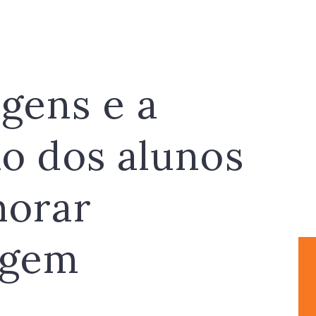
gens e a
o dos alunos
horar
agem