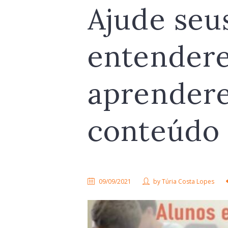
Ajude seu
entender
aprender
conteúdo 
09/09/2021
by
Túria Costa Lopes