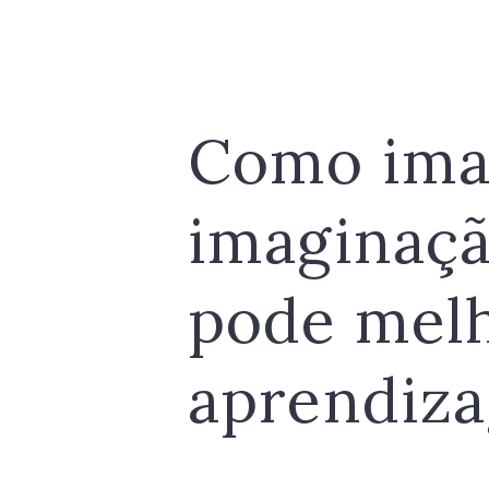
Como ima
imaginaçã
pode mel
aprendiz