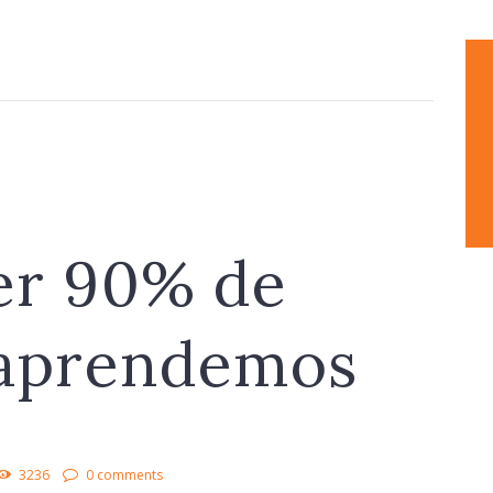
er 90% de
 aprendemos
3236
0 comments