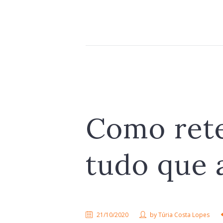
Como ret
tudo que
21/10/2020
by
Túria Costa Lopes