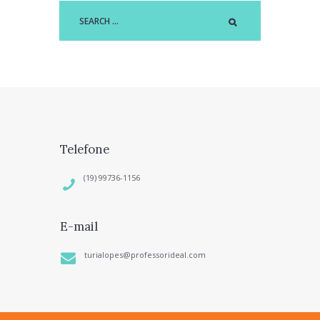
Telefone
(19) 99736-1156
E-mail
turialopes@professorideal.com