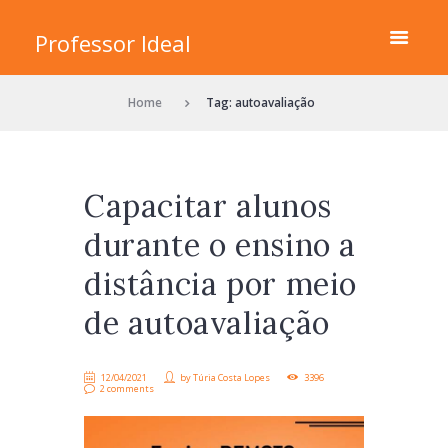
Professor Ideal
Home
Tag: autoavaliação
Capacitar alunos
durante o ensino a
distância por meio
de autoavaliação
12/04/2021
by
Túria Costa Lopes
3396
2 comments