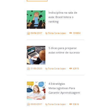
Indisciplina na sala de
aula: Brasil lidera o
ranking
09/06/2017
by
Túria Costa Lopes
101884
5 dicas para preparar
aulas online de sucesso
31/05/2020
by
Túria Costa Lopes
42015
4 Estratégias
Metacognitivas Para
Garantir Aprendizagem
09/03/2017
by
Túria Costa Lopes
33616