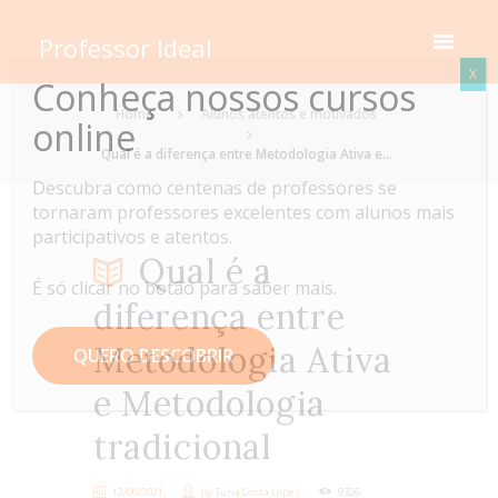
Professor Ideal
X
Conheça nossos cursos
Home
Alunos atentos e motivados
online
Qual é a diferença entre Metodologia Ativa e...
Descubra como centenas de professores se
tornaram professores excelentes com alunos mais
participativos e atentos.
Qual é a
É só clicar no botão para saber mais.
diferença entre
Metodologia Ativa
QUERO DESCOBRIR
e Metodologia
tradicional
12/06/2021
by
Túria Costa Lopes
9326