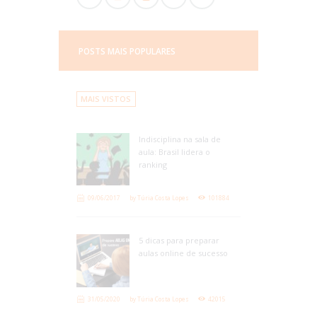
POSTS MAIS POPULARES
MAIS VISTOS
Indisciplina na sala de
aula: Brasil lidera o
ranking
09/06/2017
by
Túria Costa Lopes
101884
5 dicas para preparar
aulas online de sucesso
31/05/2020
by
Túria Costa Lopes
42015