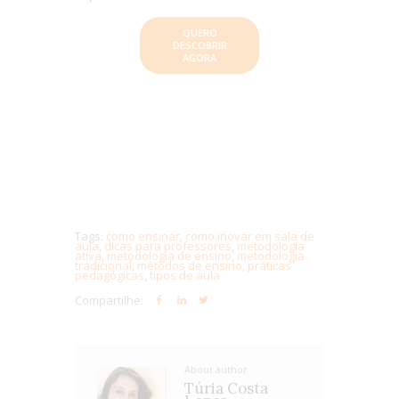
QUERO
DESCOBRIR
AGORA
Tags:
como ensinar
,
como inovar em sala de
aula
,
dicas para professores
,
metodologia
ativa
,
metodologia de ensino
,
metodologia
tradicional
,
métodos de ensino
,
práticas
pedagógicas
,
tipos de aula
Compartilhe:
About author
Túria Costa