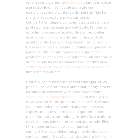
serem completamente
expositivas
, também existe
a pressão de um só tipo de avaliação com
exercícios sobre o conteúdo da matéria. Não há
muita preocupação em discutir temas ,
compartilhar ideias e opiniões. Essas aulas onde o
professor explica e passa o conteúdo, tendem a
entediar os alunos e fazê-los divagar ou sonhar
acordados, porque não há nenhuma atividade
acontecendo. Eles apenas precisam sentar e ouvir.
E isso acaba desencorajando os alunos a quererem
participar. Muitos até recusam a responder o
professor quando este é requisitado. Atualmente se
acredita que há várias maneiras de dar uma aula
estigando a curiosidade
,
aumento a participação
e
interesse dos alunos.
Usar atividades baseadas na
metodologia ativa
pode ajudar o professor a aumentar o engajamento
na aula e desenvolver várias habilidades como
criatividade
e
raciocínio crítico
. Além disso, a sala
de aula se torna um ambiente mais acessível onde
os alunos podem se sentir mais à vontade para
expressar o que sabem e o que querem saber
mais. Portanto, a aprendizagem ativa foca mais em
ouvir o aluno, não em ter-lo apenas ouvindo. Eles
têm a oportunidade de se comunicar e
compartilhar suas ideias, seu ponto de vista e seu
conhecimento. Eles são incentivados em
interagir o