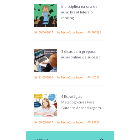
Indisciplina na sala de
aula: Brasil lidera o
ranking
09/06/2017
by
Túria Costa Lopes
101885
5 dicas para preparar
aulas online de sucesso
31/05/2020
by
Túria Costa Lopes
42015
4 Estratégias
Metacognitivas Para
Garantir Aprendizagem
09/03/2017
by
Túria Costa Lopes
33623