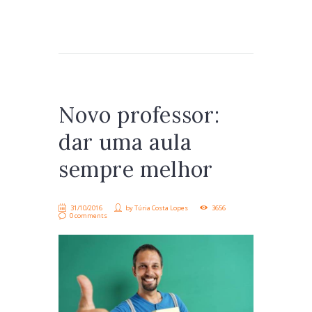
Novo professor:
dar uma aula
sempre melhor
31/10/2016
by
Túria Costa Lopes
3656
0 comments