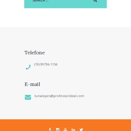
Telefone
(19) 99736-1156
E-mail
turialopes@professorideal.com