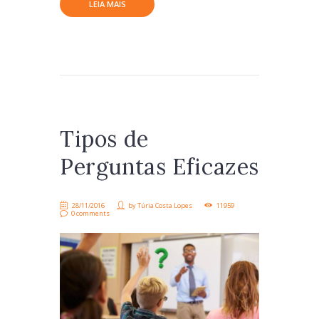
LEIA MAIS
Tipos de
Perguntas Eficazes
28/11/2016
by
Túria Costa Lopes
11959
0 comments