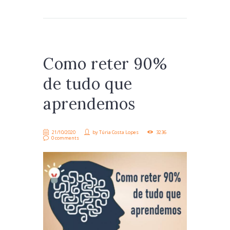
Como reter 90%
de tudo que
aprendemos
21/10/2020
by
Túria Costa Lopes
3236
0 comments