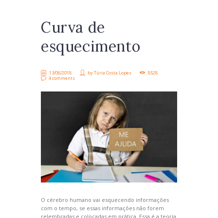
Curva de
esquecimento
13/06/2018
by
Túria Costa Lopes
8528
4 comments
O cérebro humano vai esquecendo informações
com o tempo, se essas informações não forem
relembradas e colocadas em prática. Essa é a teoria