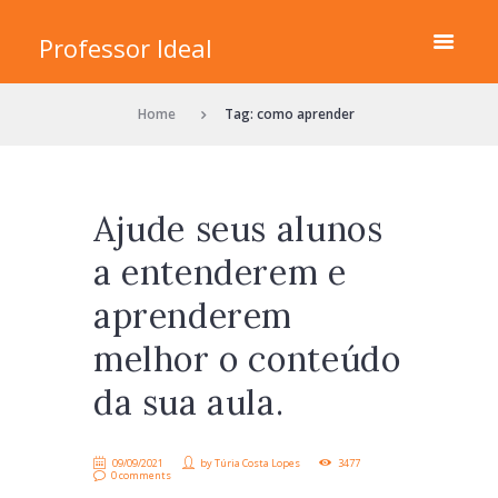
Professor Ideal
Home
Tag: como aprender
Ajude seus alunos
a entenderem e
aprenderem
melhor o conteúdo
da sua aula.
09/09/2021
by
Túria Costa Lopes
3477
0 comments