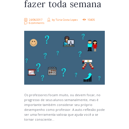
fazer toda semana
24/06/2017
by
Túria Costa Lopes
10405
6 comments
Os professores focam muito, ou devem focar, no
progresso de seus alunos semanalmente, mas é
importante também considerar seu próprio
desempenho como professor. A auto-reflexão pode
ser uma ferramenta valiosa que ajuda você a se
tornar consciente...