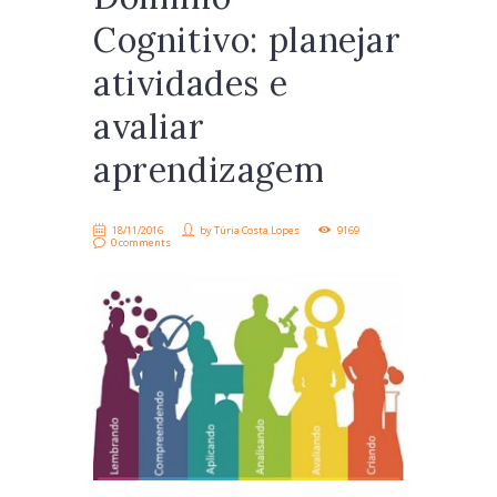
Cognitivo: planejar
atividades e
avaliar
aprendizagem
18/11/2016
by
Túria Costa Lopes
9169
0 comments