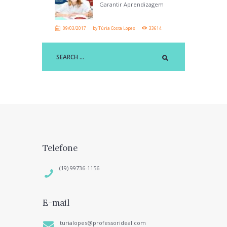
Garantir Aprendizagem
09/03/2017
by
Túria Costa Lopes
33614
Telefone
(19) 99736-1156
E-mail
turialopes@professorideal.com