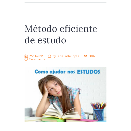
Método eficiente
de estudo
25/11/2018
by
Túria Costa Lopes
3846
2 comments