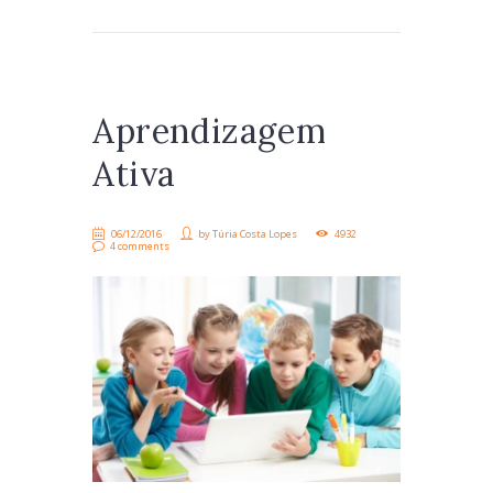
Aprendizagem
Ativa
06/12/2016
by
Túria Costa Lopes
4932
4 comments