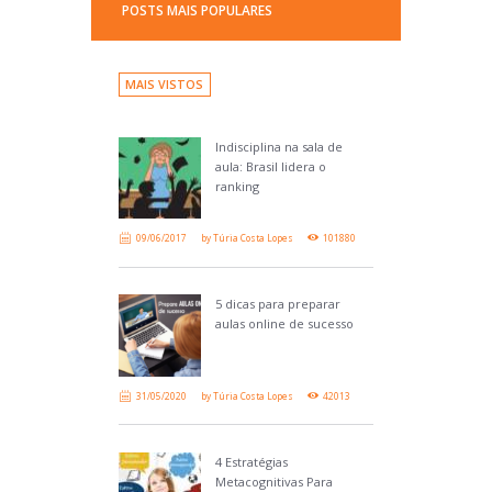
POSTS MAIS POPULARES
MAIS VISTOS
Indisciplina na sala de
aula: Brasil lidera o
ranking
09/06/2017
by
Túria Costa Lopes
101880
5 dicas para preparar
aulas online de sucesso
31/05/2020
by
Túria Costa Lopes
42013
4 Estratégias
Metacognitivas Para