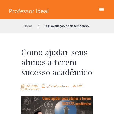
Professor Ideal
Home
Tag: avaliação de desempenho
Como ajudar seus
alunos a terem
sucesso acadêmico
18/11/2020
by
Túria Costa Lopes
2357
0 comments