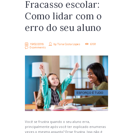
Fracasso escolar:
Como lidar com o
erro do seu aluno
19/02/2018
by
Túria Costa Lopes
6191
0 comments
Você se frustra quando o seu aluno erra,
principalmente após você ter explicado enumeras
vezes o mesmo assunto? Errar frustra. Isso não é