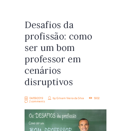
Desafios da
profissão: como
ser um bom
professor em
cenários
disruptivos
04/09/2019
by
Gilvam Vieira da Silva
5932
2 comments