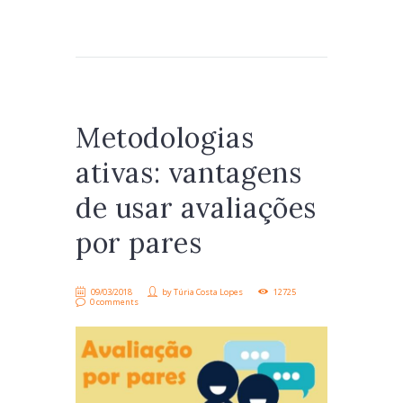
Metodologias
ativas: vantagens
de usar avaliações
por pares
09/03/2018
by
Túria Costa Lopes
12725
0 comments