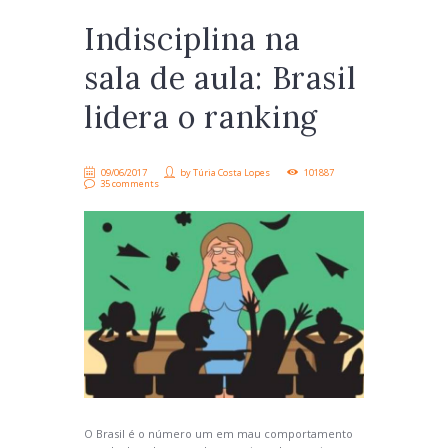
Indisciplina na
sala de aula: Brasil
lidera o ranking
09/06/2017
by
Túria Costa Lopes
101887
35 comments
O Brasil é o número um em mau comportamento