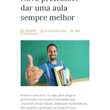
dar uma aula
sempre melhor
31/10/2016
by
Túria Costa Lopes
3656
0 comments
Ensinar é uma arte. Ou seja, para atingir a
proficiência é necessário habilidades que
requerem muito estudo, dedicação e persistência.
Mas quando o professor se torna um bom