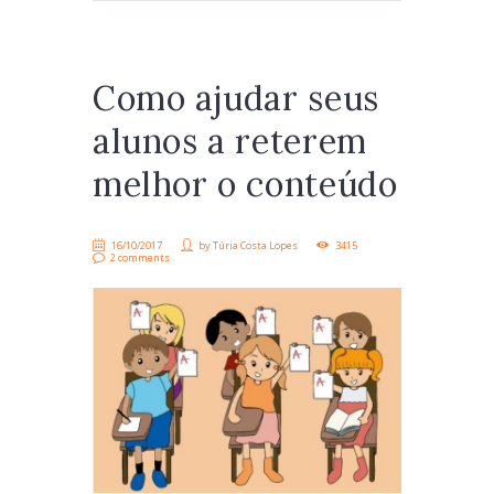
Como ajudar seus
alunos a reterem
melhor o conteúdo
16/10/2017
by
Túria Costa Lopes
3415
2 comments