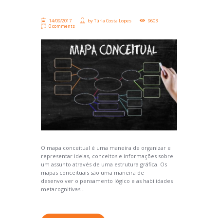
14/09/2017
by
Túria Costa Lopes
9603
0 comments
O mapa conceitual é uma maneira de organizar e
representar ideias, conceitos e informações sobre
um assunto através de uma estrutura gráfica. Os
mapas conceituais são uma maneira de
desenvolver o pensamento lógico e as habilidades
metacognitivas...