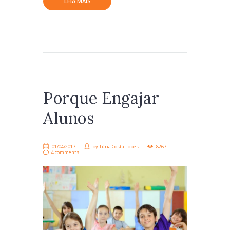
LEIA MAIS
Porque Engajar
Alunos
01/04/2017
by
Túria Costa Lopes
8267
4 comments