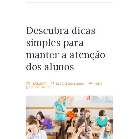
Descubra dicas
simples para
manter a atenção
dos alunos
18/08/2017
by
Túria Costa Lopes
11241
10 comments