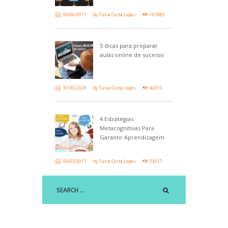
09/06/2017
by
Túria Costa Lopes
101885
5 dicas para preparar
aulas online de sucesso
31/05/2020
by
Túria Costa Lopes
42015
4 Estratégias
Metacognitivas Para
Garantir Aprendizagem
09/03/2017
by
Túria Costa Lopes
33617