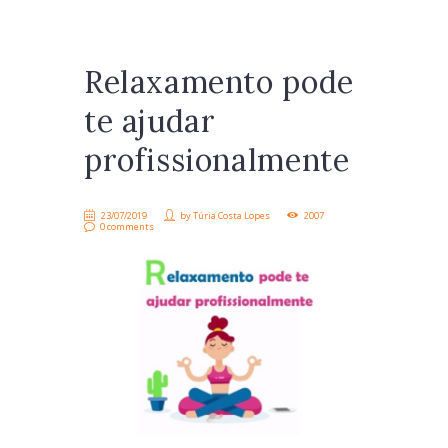
Relaxamento pode
te ajudar
profissionalmente
23/07/2019
by
Túria Costa Lopes
2007
0 comments