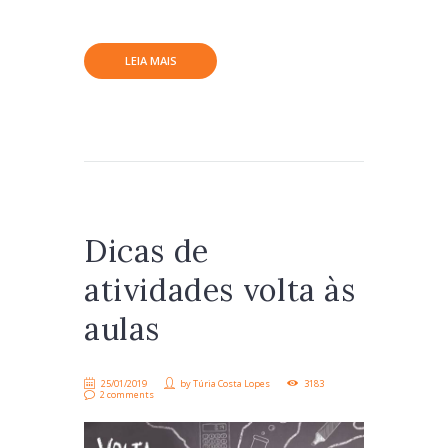
LEIA MAIS
Dicas de
atividades volta às
aulas
25/01/2019
by
Túria Costa Lopes
3183
2 comments