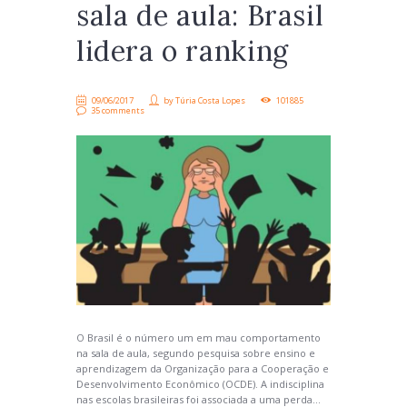
sala de aula: Brasil
lidera o ranking
09/06/2017
by
Túria Costa Lopes
101885
35 comments
O Brasil é o número um em mau comportamento
na sala de aula, segundo pesquisa sobre ensino e
aprendizagem da Organização para a Cooperação e
Desenvolvimento Econômico (OCDE). A indisciplina
nas escolas brasileiras foi associada a uma perda...