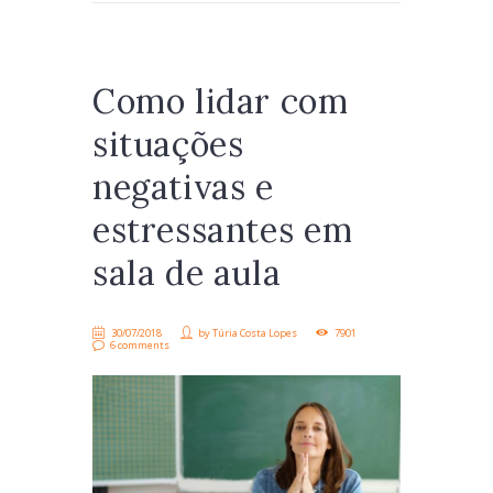
Como lidar com
situações
negativas e
estressantes em
sala de aula
30/07/2018
by
Túria Costa Lopes
7901
6 comments