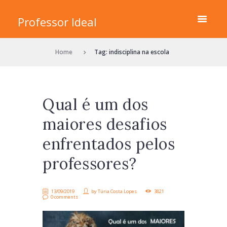
Professor Ideal
Home
Tag: indisciplina na escola
Qual é um dos
maiores desafios
enfrentados pelos
professores?
13/09/2019
by
Túria Costa Lopes
3821
0 comments