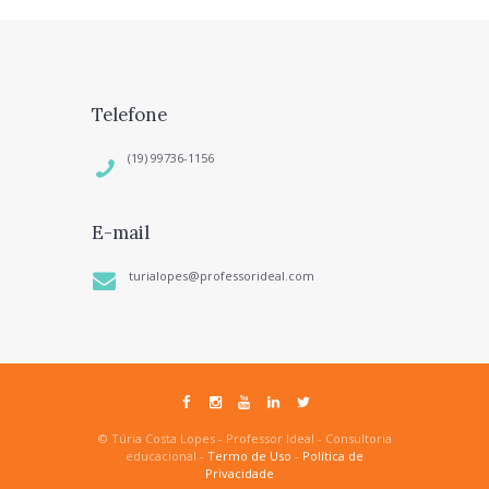
Telefone
(19) 99736-1156
E-mail
turialopes@professorideal.com
© Túria Costa Lopes - Professor Ideal - Consultoria
educacional -
Termo de Uso
-
Política de
Privacidade